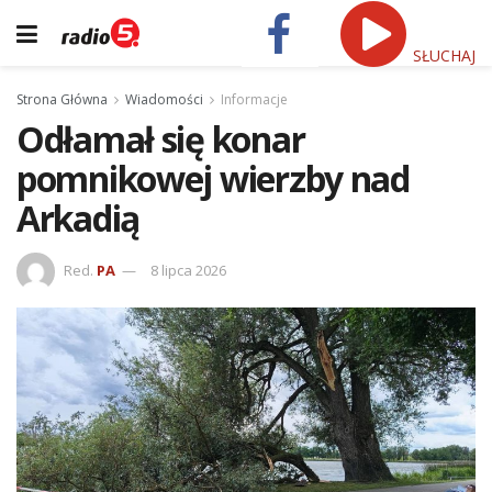
SŁUCHAJ
Strona Główna
Wiadomości
Informacje
Odłamał się konar
pomnikowej wierzby nad
Arkadią
Red.
PA
8 lipca 2026