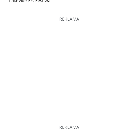
LakeVibe Ełk Festiwal
REKLAMA
REKLAMA