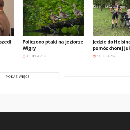
szedł
Policzono ptaki na jeziorze
Jedzie do Helsin
Wigry
pomóc chorej Jul
30 LIPCA 2026
29 LIPCA 2026
POKAŻ WIĘCEJ