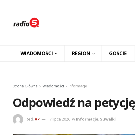
WIADOMOŚCI
REGION
GOŚCIE
Strona Główna
Wiadomości
Informacje
Odpowiedź na petycję
Red.
AP
7 lipca 2026
w
Informacje
,
Suwałki