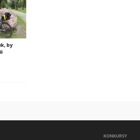
ek, by
ii
KONKURSY