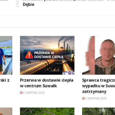
Dębie
ski z
Przerwa w dostawie ciepła
Sprawca tragic
w centrum Suwałk
wypadku w Suw
zatrzymany
3 SIERPNIA 2026
2 SIERPNIA 2026