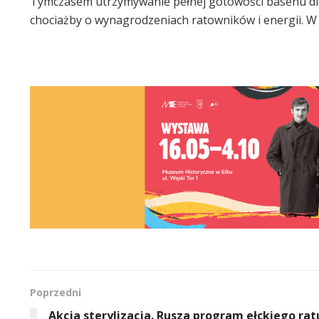
Tymczasem utrzymywanie pełnej gotowości basenu dla 
chociażby o wynagrodzeniach ratowników i energii. W 
Poprzedni
Akcja sterylizacja. Rusza program ełckiego rat