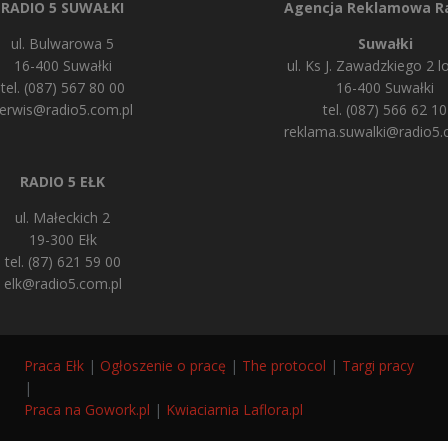
RADIO 5 SUWAŁKI
Agencja Reklamowa Ra
ul. Bulwarowa 5
Suwałki
16-400 Suwałki
ul. Ks J. Zawadzkiego 2 lo
tel. (087) 567 80 00
16-400 Suwałki
erwis@radio5.com.pl
tel. (087) 566 62 10
reklama.suwalki@radio5.
RADIO 5 EŁK
ul. Małeckich 2
19-300 Ełk
tel. (87) 621 59 00
elk@radio5.com.pl
Praca Ełk
|
Ogłoszenie o pracę
|
The protocol
|
Targi pracy
|
Praca na Gowork.pl
|
Kwiaciarnia Laflora.pl