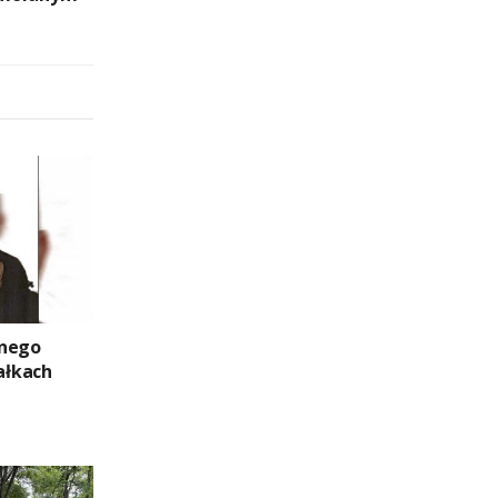
znego
ałkach