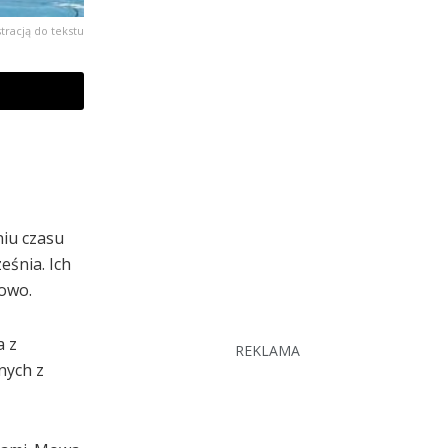
stracją do tekstu
niu czasu
eśnia. Ich
owo.
a z
REKLAMA
nych z