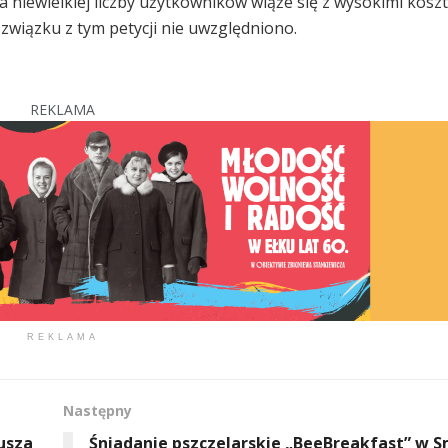
niewielkiej liczby użytkowników wiąże się z wysokimi kos
związku z tym petycji nie uwzględniono.
REKLAMA
REKLAMA
Następny
usza
Śniadanie pszczelarskie „BeeBreakfast” w 