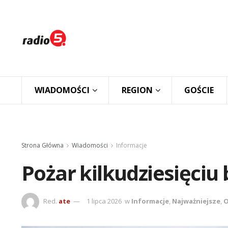
WIADOMOŚCI
REGION
GOŚCIE
Strona Główna
Wiadomości
Informacje
Pożar kilkudziesięciu
Red.
ate
1 lipca 2026
w
Informacje
,
Najważniejsze
,
O