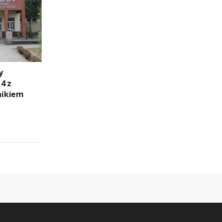
y
4 z
nikiem