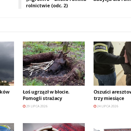
rolnictwie (odc. 2)
aków
Łoś ugrzązł w błocie.
Oszuści areszto
Pomogli strażacy
trzy miesiące
29 LIPCA 2026
24 LIPCA 2026