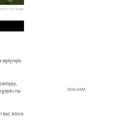
wiatu Oleckiego
ia wpłynęło
zastępy,
REKLAMA
względu na
 bel, które