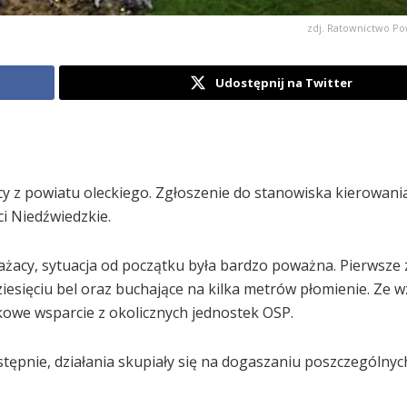
zdj. Ratownictwo Po
Udostępnij na Twitter
ażacy z powiatu oleckiego. Zgłoszenie do stanowiska kierowan
ci Niedźwiedzkie.
ażacy, sytuacja od początku była bardzo poważna. Pierwsze 
dziesięciu bel oraz buchające na kilka metrów płomienie. Ze 
owe wsparcie z okolicznych jednostek OSP.
ępnie, działania skupiały się na dogaszaniu poszczególnych