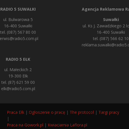
RADIO 5 SUWAŁKI
Agencja Reklamowa Ra
ul. Bulwarowa 5
Suwałki
16-400 Suwałki
ul. Ks J. Zawadzkiego 2 lo
tel. (087) 567 80 00
16-400 Suwałki
erwis@radio5.com.pl
tel. (087) 566 62 10
reklama.suwalki@radio5.
RADIO 5 EŁK
ul. Małeckich 2
19-300 Ełk
tel. (87) 621 59 00
elk@radio5.com.pl
Praca Ełk
|
Ogłoszenie o pracę
|
The protocol
|
Targi pracy
|
Praca na Gowork.pl
|
Kwiaciarnia Laflora.pl