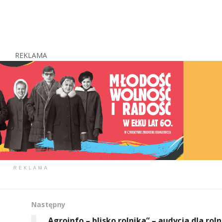
REKLAMA
REKLAMA
Następny
„Agroinfo – blisko rolnika” – audycja dla rol