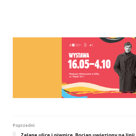
Poprzedni
Zalane ulice i piwnice. Bocian uwięziony na linii