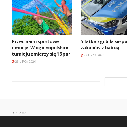
Przed nami sportowe
5-latka zgubiła się p
emocje. W ogólnopolskim
zakupów z babcią
turnieju zmierzy się 16 par
23 LIPCA 2026
23 LIPCA 2026
REKLAMA