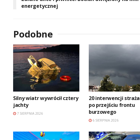
energetycznej
Podobne
Silny wiatr wywrócił cztery
20 interwencji straż
jachty
po przejściu frontu
burzowego
7 SIERPNIA 2026
6 SIERPNIA 2026