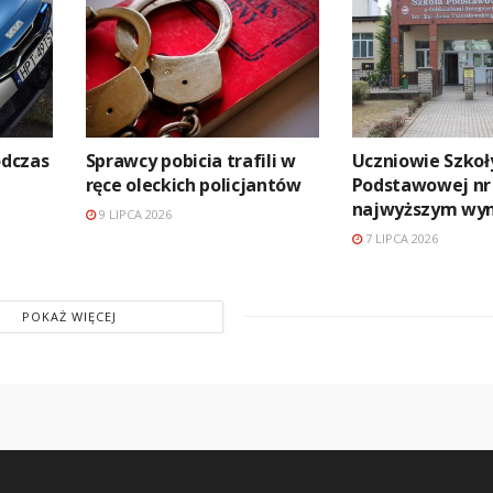
odczas
Sprawcy pobicia trafili w
Uczniowie Szkoł
ręce oleckich policjantów
Podstawowej nr 
najwyższym wy
9 LIPCA 2026
7 LIPCA 2026
POKAŻ WIĘCEJ