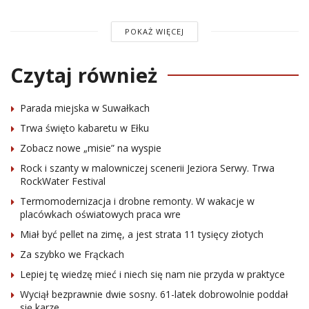
POKAŻ WIĘCEJ
Czytaj również
Parada miejska w Suwałkach
Trwa święto kabaretu w Ełku
Zobacz nowe „misie” na wyspie
Rock i szanty w malowniczej scenerii Jeziora Serwy. Trwa
RockWater Festival
Termomodernizacja i drobne remonty. W wakacje w
placówkach oświatowych praca wre
Miał być pellet na zimę, a jest strata 11 tysięcy złotych
Za szybko we Frąckach
Lepiej tę wiedzę mieć i niech się nam nie przyda w praktyce
Wyciął bezprawnie dwie sosny. 61-latek dobrowolnie poddał
się karze