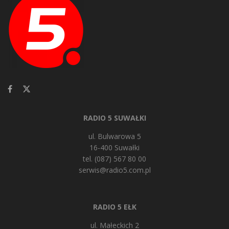
RADIO 5 SUWAŁKI
ul. Bulwarowa 5
16-400 Suwałki
tel. (087) 567 80 00
serwis@radio5.com.pl
RADIO 5 EŁK
ul. Małeckich 2