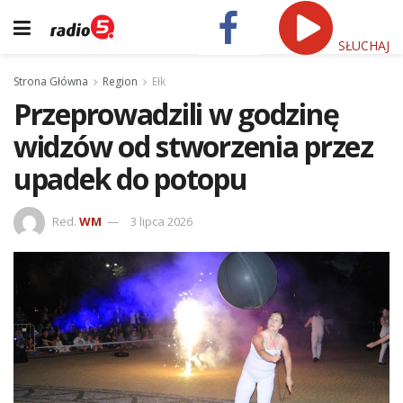
SŁUCHAJ
Strona Główna
Region
Ełk
Przeprowadzili w godzinę
widzów od stworzenia przez
upadek do potopu
Red.
WM
3 lipca 2026