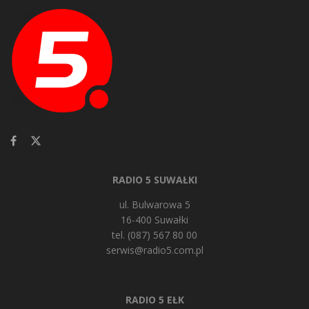
RADIO 5 SUWAŁKI
ul. Bulwarowa 5
16-400 Suwałki
tel. (087) 567 80 00
serwis@radio5.com.pl
RADIO 5 EŁK