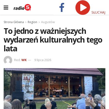
SŁUCHAJ
Strona Główna
Region
Augustów
To jedno z ważniejszych
wydarzeń kulturalnych tego
lata
Red.
WK
9 lipca 2026