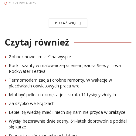
21 CZERWCA 2026
POKAŻ WIĘCEJ
Czytaj również
Zobacz nowe „misie” na wyspie
Rock i szanty w malowniczej scenerii Jeziora Serwy. Trwa
RockWater Festival
Termomodernizacja i drobne remonty. W wakacje w
placówkach oświatowych praca wre
Miał być pellet na zimę, a jest strata 11 tysięcy złotych
Za szybko we Frąckach
Lepiej tę wiedzę mieć i niech się nam nie przyda w praktyce
Wyciął bezprawnie dwie sosny. 61-latek dobrowolnie poddał
się karze
Suwałki zatańczą w rytmach latino