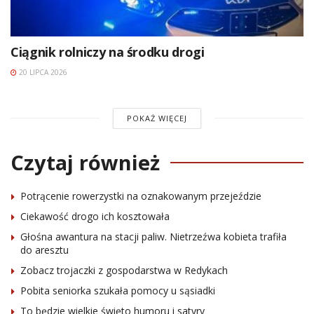
Ciągnik rolniczy na środku drogi
20 LIPCA 2026
POKAŻ WIĘCEJ
Czytaj również
Potrącenie rowerzystki na oznakowanym przejeździe
Ciekawość drogo ich kosztowała
Głośna awantura na stacji paliw. Nietrzeźwa kobieta trafiła
do aresztu
Zobacz trojaczki z gospodarstwa w Redykach
Pobita seniorka szukała pomocy u sąsiadki
To będzie wielkie święto humoru i satyry