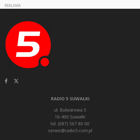
REKLAMA
RADIO 5 SUWAŁKI
ul. Bulwarowa 5
16-400 Suwałki
tel. (087) 567 80 00
serwis@radio5.com.pl