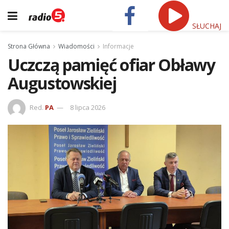
SŁUCHAJ
Strona Główna
Wiadomości
Informacje
Uczczą pamięć ofiar Obławy
Augustowskiej
Red.
PA
8 lipca 2026