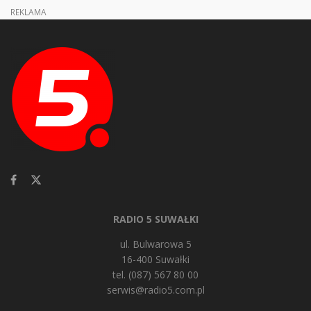
REKLAMA
RADIO 5 SUWAŁKI
ul. Bulwarowa 5
16-400 Suwałki
tel. (087) 567 80 00
serwis@radio5.com.pl