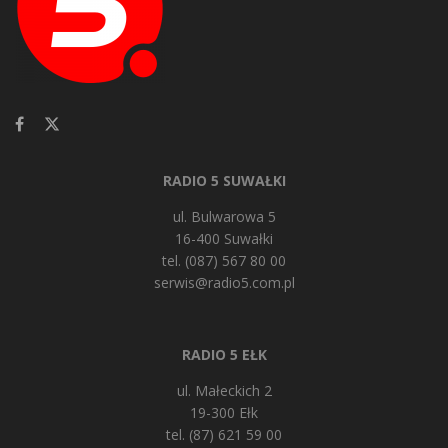
RADIO 5 SUWAŁKI
ul. Bulwarowa 5
16-400 Suwałki
tel. (087) 567 80 00
serwis@radio5.com.pl
RADIO 5 EŁK
ul. Małeckich 2
19-300 Ełk
tel. (87) 621 59 00