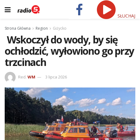
SŁUCHAJ
Strona Główna
Region
Giżycko
Wskoczył do wody, by się
ochłodzić, wyłowiono go przy
trzcinach
Red.
WM
3 lipca 2026