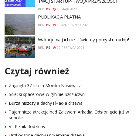
TWÓJ STARTUP-TWOJA PRZYSZŁOŚĆ !
RED.
PS
18 MAJA 2022
PUBLIKACJA PŁATNA
RED.
PS
6 PAŹDZIERNIKA 2021
Wakacje na jachcie – świetny pomysł na urlop!
RED.
PS
29 CZERWCA 2021
Czytaj również
Zaginęła 37-letnia Monika Nasiewicz
Ścieżki spacerowe w gminie Szczuczyn
Burza niszczyła dachy i kładła drzewa
Tajemnicza atrakcja nad Zalewem Arkadia. Odsłonięcie już w
sobotę
VII Piknik Rodzinny
Uszkodzone dachy i połamane drzewa