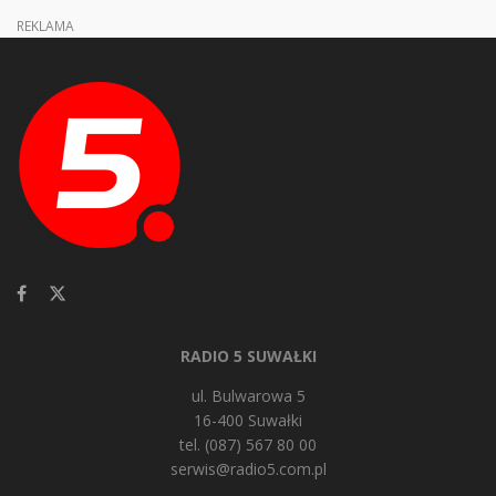
REKLAMA
RADIO 5 SUWAŁKI
ul. Bulwarowa 5
16-400 Suwałki
tel. (087) 567 80 00
serwis@radio5.com.pl