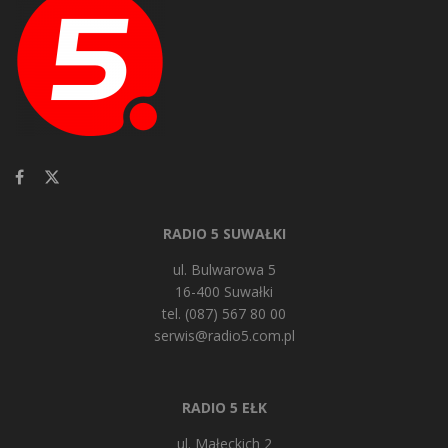
RADIO 5 SUWAŁKI
ul. Bulwarowa 5
16-400 Suwałki
tel. (087) 567 80 00
serwis@radio5.com.pl
RADIO 5 EŁK
ul. Małeckich 2