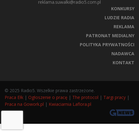
reklama.suwalki@radio5.com.pl
KONKURSY
LUDZIE RADIA
REKLAMA
PATRONAT MEDIALNY
POLITYKA PRYWATNOŚCI
NADAWCA
KONTAKT
© 2025 Radio5. Wszelkie prawa zastrzeżone.
Praca Ełk
|
Ogłoszenie o pracę
|
The protocol
|
Targi pracy
|
Praca na Gowork.pl
|
Kwiaciarnia Laflora.pl