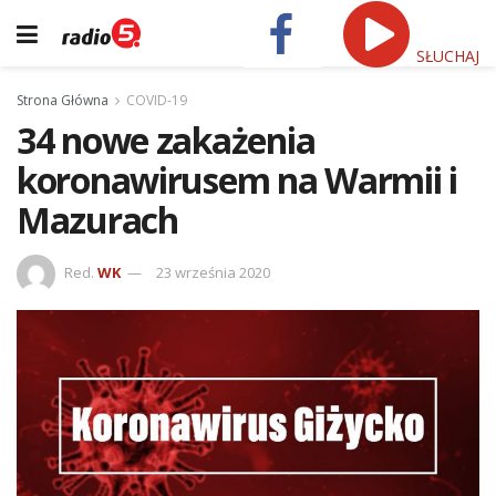
SŁUCHAJ
Strona Główna
COVID-19
34 nowe zakażenia
koronawirusem na Warmii i
Mazurach
Red.
WK
23 września 2020