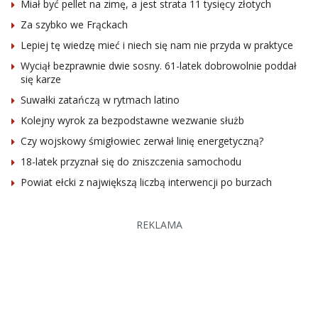
Miał być pellet na zimę, a jest strata 11 tysięcy złotych
Za szybko we Frąckach
Lepiej tę wiedzę mieć i niech się nam nie przyda w praktyce
Wyciął bezprawnie dwie sosny. 61-latek dobrowolnie poddał
się karze
Suwałki zatańczą w rytmach latino
Kolejny wyrok za bezpodstawne wezwanie służb
Czy wojskowy śmigłowiec zerwał linię energetyczną?
18-latek przyznał się do zniszczenia samochodu
Powiat ełcki z największą liczbą interwencji po burzach
REKLAMA