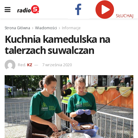
SŁUCHAJ
Strona Główna
Wiadomości
Informacje
Kuchnia kamedulska na
talerzach suwalczan
Red.
KZ
7 września 2020