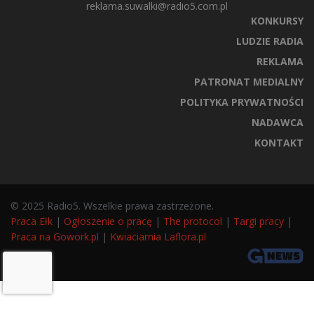
reklama.suwalki@radio5.com.pl
KONKURSY
LUDZIE RADIA
REKLAMA
PATRONAT MEDIALNY
POLITYKA PRYWATNOŚCI
NADAWCA
KONTAKT
© 2025 Radio5. Wszelkie prawa zastrzeżone.
Praca Ełk
|
Ogłoszenie o pracę
|
The protocol
|
Targi pracy
|
Praca na Gowork.pl
|
Kwiaciarnia Laflora.pl