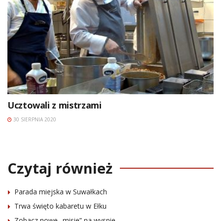
Ucztowali z mistrzami
30 SIERPNIA 2020
Czytaj również
Parada miejska w Suwałkach
Trwa święto kabaretu w Ełku
Zobacz nowe „misie” na wyspie