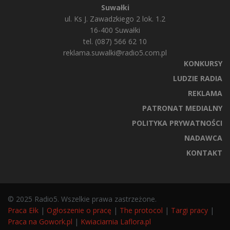
Suwałki
ul. Ks J. Zawadzkiego 2 lok. 1.2
16-400 Suwałki
tel. (087) 566 62 10
reklama.suwalki@radio5.com.pl
KONKURSY
LUDZIE RADIA
REKLAMA
PATRONAT MEDIALNY
POLITYKA PRYWATNOŚCI
NADAWCA
KONTAKT
© 2025 Radio5. Wszelkie prawa zastrzeżone.
Praca Ełk
|
Ogłoszenie o pracę
|
The protocol
|
Targi pracy
|
Praca na Gowork.pl
|
Kwiaciarnia Laflora.pl