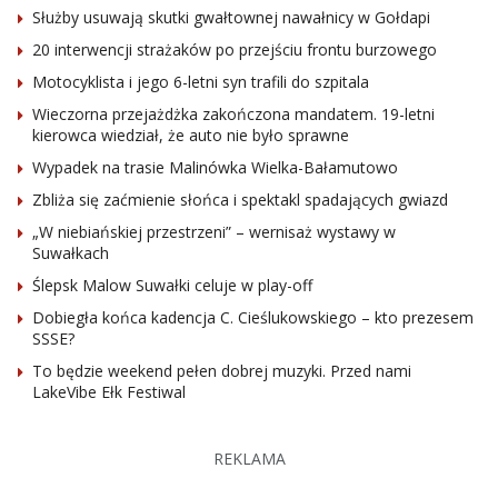
Służby usuwają skutki gwałtownej nawałnicy w Gołdapi
20 interwencji strażaków po przejściu frontu burzowego
Motocyklista i jego 6-letni syn trafili do szpitala
Wieczorna przejażdżka zakończona mandatem. 19-letni
kierowca wiedział, że auto nie było sprawne
Wypadek na trasie Malinówka Wielka-Bałamutowo
Zbliża się zaćmienie słońca i spektakl spadających gwiazd
„W niebiańskiej przestrzeni” – wernisaż wystawy w
Suwałkach
Ślepsk Malow Suwałki celuje w play-off
Dobiegła końca kadencja C. Cieślukowskiego – kto prezesem
SSSE?
To będzie weekend pełen dobrej muzyki. Przed nami
LakeVibe Ełk Festiwal
REKLAMA