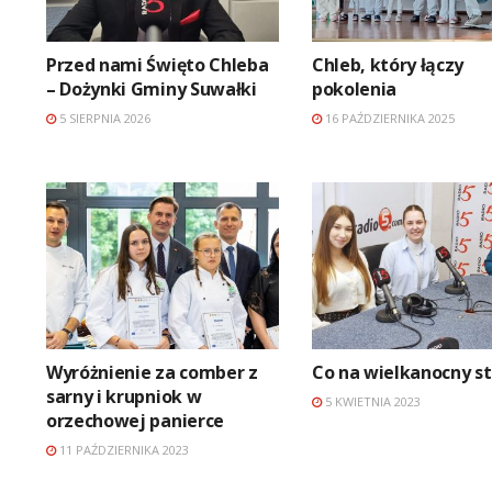
Przed nami Święto Chleba
Chleb, który łączy
– Dożynki Gminy Suwałki
pokolenia
5 SIERPNIA 2026
16 PAŹDZIERNIKA 2025
Wyróżnienie za comber z
Co na wielkanocny st
sarny i krupniok w
5 KWIETNIA 2023
orzechowej panierce
11 PAŹDZIERNIKA 2023