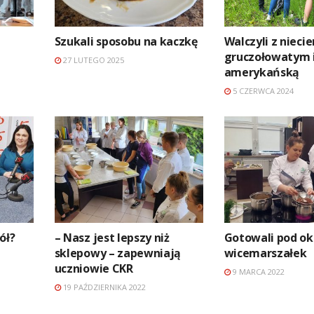
Szukali sposobu na kaczkę
Walczyli z nieci
gruczołowatym i
27 LUTEGO 2025
amerykańską
5 CZERWCA 2024
ół?
– Nasz jest lepszy niż
Gotowali pod o
sklepowy – zapewniają
wicemarszałek
uczniowie CKR
9 MARCA 2022
19 PAŹDZIERNIKA 2022