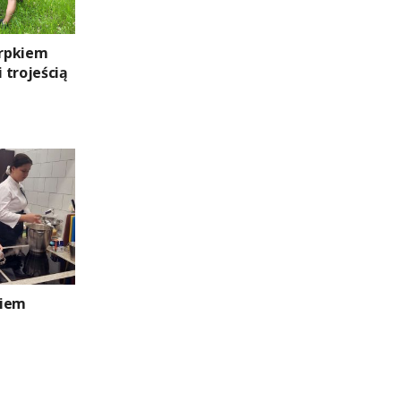
erpkiem
 trojeścią
kiem