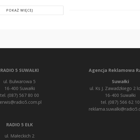
POKAŻ WIĘCEJ
RADIO 5 SUWAŁKI
Agencja Reklamowa Ra
ul. Bulwarowa 5
Suwałki
16-400 Suwałki
ul. Ks J. Zawadzkiego 2 lo
tel. (087) 567 80 00
16-400 Suwałki
erwis@radio5.com.pl
tel. (087) 566 62 10
reklama.suwalki@radio5.
RADIO 5 EŁK
ul. Małeckich 2