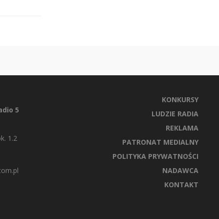
KONKURSY
dio 5
LUDZIE RADIA
REKLAMA
k. 1.2
PATRONAT MEDIALNY
POLITYKA PRYWATNOŚCI
com.pl
NADAWCA
KONTAKT