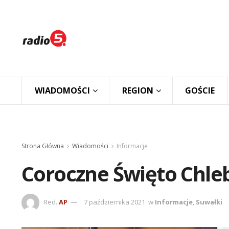
WIADOMOŚCI
REGION
GOŚCIE
Strona Główna
Wiadomości
Informacje
Coroczne Święto Chle
Red.
AP
7 października 2021
w
Informacje
,
Suwałki