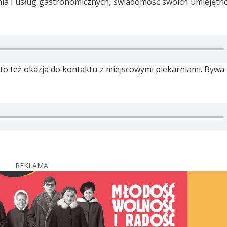
nia i usług gastronomicznych, świadomość swoich umiejętnoś
a to też okazja do kontaktu z miejscowymi piekarniami. Bywa
REKLAMA