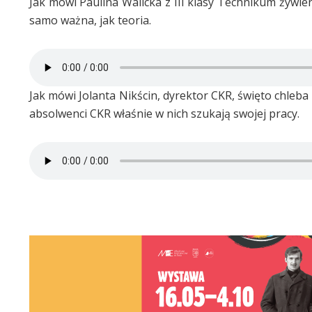
Jak mówi Paulina Walicka z III klasy Technikum żywie
samo ważna, jak teoria.
Jak mówi Jolanta Nikścin, dyrektor CKR, święto chleb
absolwenci CKR właśnie w nich szukają swojej pracy.