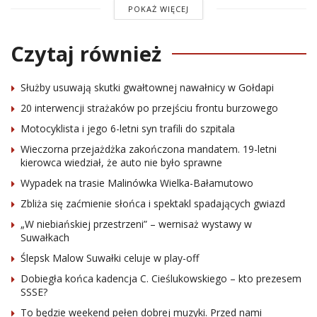
POKAŻ WIĘCEJ
Czytaj również
Służby usuwają skutki gwałtownej nawałnicy w Gołdapi
20 interwencji strażaków po przejściu frontu burzowego
Motocyklista i jego 6-letni syn trafili do szpitala
Wieczorna przejażdżka zakończona mandatem. 19-letni
kierowca wiedział, że auto nie było sprawne
Wypadek na trasie Malinówka Wielka-Bałamutowo
Zbliża się zaćmienie słońca i spektakl spadających gwiazd
„W niebiańskiej przestrzeni” – wernisaż wystawy w
Suwałkach
Ślepsk Malow Suwałki celuje w play-off
Dobiegła końca kadencja C. Cieślukowskiego – kto prezesem
SSSE?
To będzie weekend pełen dobrej muzyki. Przed nami