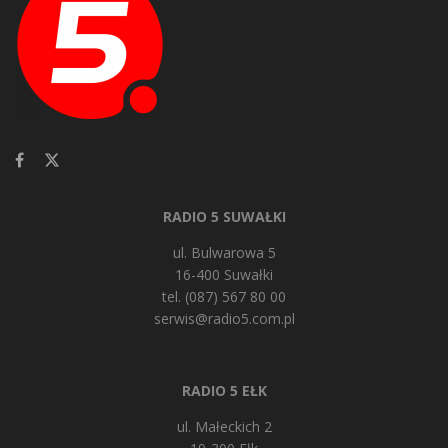
RADIO 5 SUWAŁKI
ul. Bulwarowa 5
16-400 Suwałki
tel. (087) 567 80 00
serwis@radio5.com.pl
RADIO 5 EŁK
ul. Małeckich 2