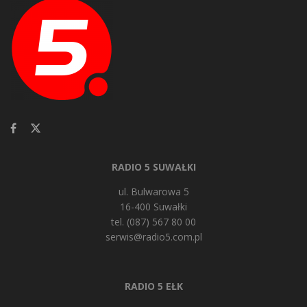
RADIO 5 SUWAŁKI
ul. Bulwarowa 5
16-400 Suwałki
tel. (087) 567 80 00
serwis@radio5.com.pl
RADIO 5 EŁK