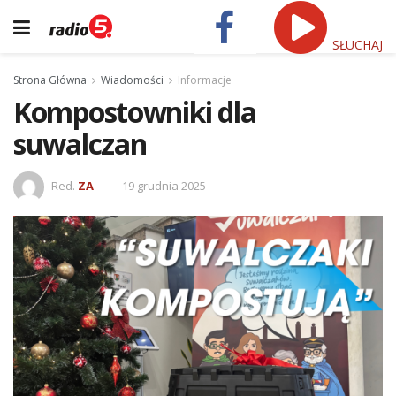
SŁUCHAJ
Strona Główna
Wiadomości
Informacje
Kompostowniki dla
suwalczan
Red.
ZA
19 grudnia 2025