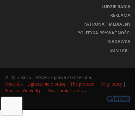
LUDZIE RADIA
REKLAMA
PATRONAT MEDIALNY
POLITYKA PRYWATNOŚCI
NADAWCA
KONTAKT
© 2025 Radio5. Wszelkie prawa zastrzeżone.
Praca Ełk
|
Ogłoszenie o pracę
|
The protocol
|
Targi pracy
|
Praca na Gowork.pl
|
Kwiaciarnia Laflora.pl