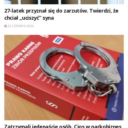
27-latek przyznał się do zarzutów. Twierdzi, że
chciał „uciszyć” syna
23 CZERWCA 2026
Zatrzymali jedenaście osób. Cios w narkobiznes