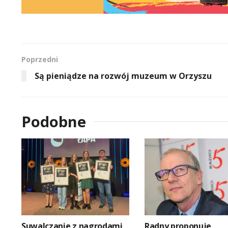
Poprzedni
Są pieniądze na rozwój muzeum w Orzyszu
Podobne
Suwalczanie z nagrodami
Radny proponuje