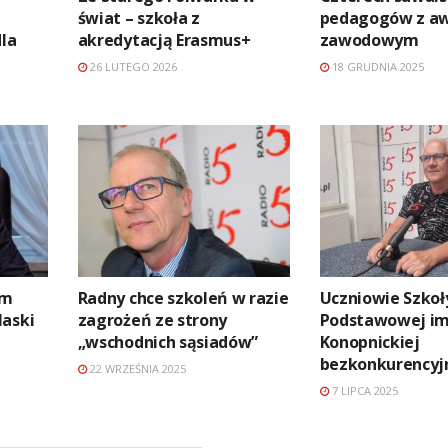
świat – szkoła z
pedagogów z a
dla
akredytacją Erasmus+
zawodowym
26 LUTEGO 2026
18 GRUDNIA 2025
om
Radny chce szkoleń w razie
Uczniowie Szkoł
laski
zagrożeń ze strony
Podstawowej im.
„wschodnich sąsiadów”
Konopnickiej
bezkonkurencyj
22 WRZEŚNIA 2025
7 LIPCA 2025