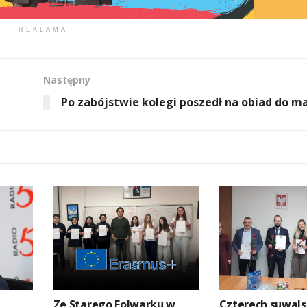
REKLAMA
Następny
Po zabójstwie kolegi poszedł na obiad do 
Ze Starego Folwarku w
Czterech suwals