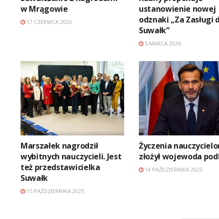
w Mrągowie
ustanowienie nowej
odznaki „Za Zasługi 
17 CZERWCA 2026
Suwałk”
5 MARCA 2026
Marszałek nagrodził
Życzenia nauczyciel
wybitnych nauczycieli. Jest
złożył wojewoda pod
też przedstawicielka
14 PAŹDZIERNIKA 2025
Suwałk
15 PAŹDZIERNIKA 2025