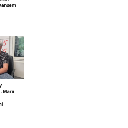
wansem
y
 Marii
ni