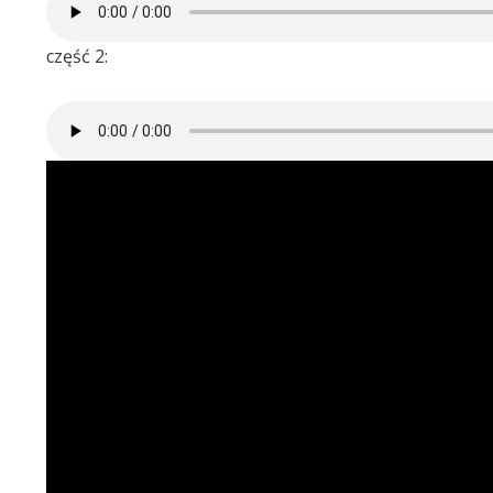
część 2: