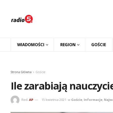
WIADOMOŚCI
REGION
GOŚCIE
Strona Główna
Goście
Ile zarabiają nauczyci
Red.
AP
15 kwietnia 2021
w
Goście
,
Informacje
,
Najw