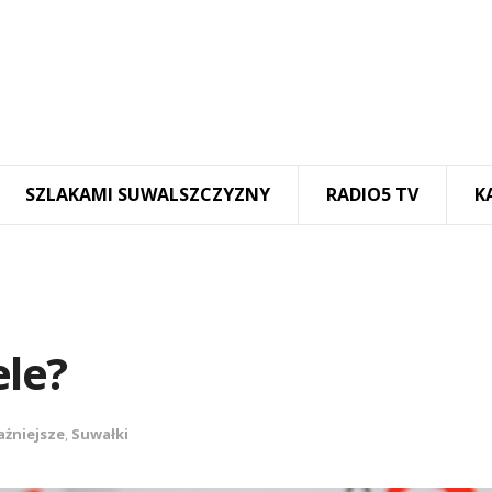
SZLAKAMI SUWALSZCZYZNY
RADIO5 TV
K
ele?
ażniejsze
,
Suwałki