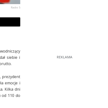
Radio 5
ewodniczący
ał siebie i
REKLAMA
brutto.
, prezydent
ła emocje i
. Kilka dni
u od 110 do