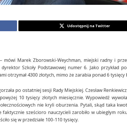
Udostępnij na Twitter
y – mówi Marek Zborowski-Weychman, miejski radny i prz
ni dyrektor Szkoły Podstawowej numer 6. Jako przykład pod
mi otrzymał 4300 złotych, mimo że zarabia ponad 6 tysięcy 
rzała po ostatniej sesji Rady Miejskiej. Czesław Renkiewicz
 powyżej 10 tysięcy złotych miesięcznie. Wypowiedź wywoła
łecznościowych nie kryli oburzenia. Pytali, skąd taka kwota
że faktycznie sześcioro nauczycieli zarobiło w ubiegłym rok
ściło się w przedziale 100-110 tysięcy.