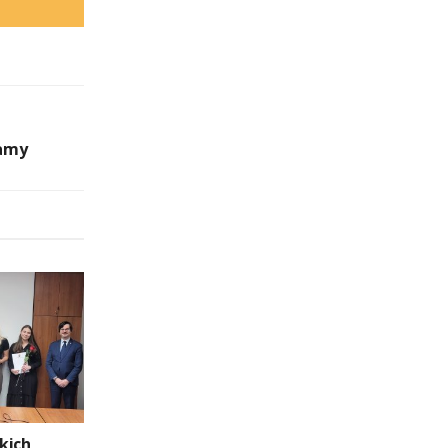
mamy
kich