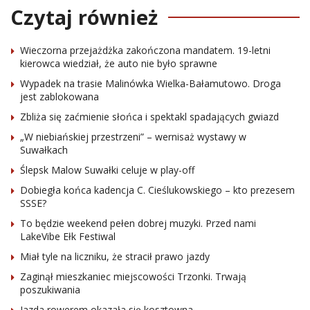
Czytaj również
Wieczorna przejażdżka zakończona mandatem. 19-letni
kierowca wiedział, że auto nie było sprawne
Wypadek na trasie Malinówka Wielka-Bałamutowo. Droga
jest zablokowana
Zbliża się zaćmienie słońca i spektakl spadających gwiazd
„W niebiańskiej przestrzeni” – wernisaż wystawy w
Suwałkach
Ślepsk Malow Suwałki celuje w play-off
Dobiegła końca kadencja C. Cieślukowskiego – kto prezesem
SSSE?
To będzie weekend pełen dobrej muzyki. Przed nami
LakeVibe Ełk Festiwal
Miał tyle na liczniku, że stracił prawo jazdy
Zaginął mieszkaniec miejscowości Trzonki. Trwają
poszukiwania
Jazda rowerem okazała się kosztowna