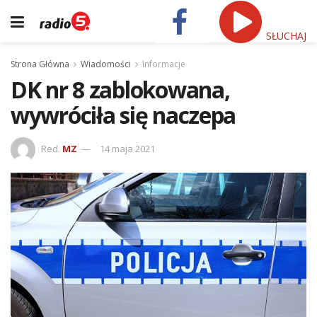
SŁUCHAJ
Strona Główna
Wiadomości
Informacje
DK nr 8 zablokowana,
wywróciła się naczepa
Red.
MZ
14 maja 2021