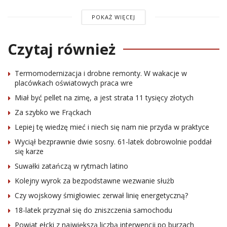
POKAŻ WIĘCEJ
Czytaj również
Termomodernizacja i drobne remonty. W wakacje w
placówkach oświatowych praca wre
Miał być pellet na zimę, a jest strata 11 tysięcy złotych
Za szybko we Frąckach
Lepiej tę wiedzę mieć i niech się nam nie przyda w praktyce
Wyciął bezprawnie dwie sosny. 61-latek dobrowolnie poddał
się karze
Suwałki zatańczą w rytmach latino
Kolejny wyrok za bezpodstawne wezwanie służb
Czy wojskowy śmigłowiec zerwał linię energetyczną?
18-latek przyznał się do zniszczenia samochodu
Powiat ełcki z największą liczbą interwencji po burzach