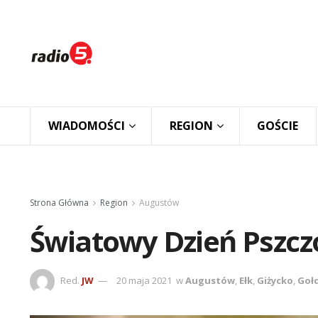
WIADOMOŚCI
REGION
GOŚCIE
Strona Główna
Region
Augustów
Światowy Dzień Pszcz
Red.
JW
20 maja 2021
w
Augustów
,
Ełk
,
Giżycko
,
Goł