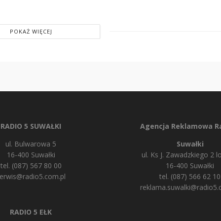
POKAŻ WIĘCEJ
RADIO 5 SUWAŁKI
Agencja Reklamowa Ra
ul. Bulwarowa 5
Suwałki
16-400 Suwałki
ul. Ks J. Zawadzkiego 2 lo
tel. (087) 567 80 00
16-400 Suwałki
erwis@radio5.com.pl
tel. (087) 566 62 10
reklama.suwalki@radio5.
RADIO 5 EŁK