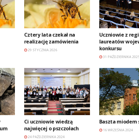
Cztery lata czekał na
Uczniowie z reg
realizację zamówienia
laureatów woje
konkursu
29 STYCZNIA 2026
31 PAŹDZIERNIKA 202
w
Ci uczniowie wiedzą
Baszta miodem 
eum
najwięcej o pszczołach
16 WRZEŚNIA 2024
24 PAŹDZIERNIKA 2024