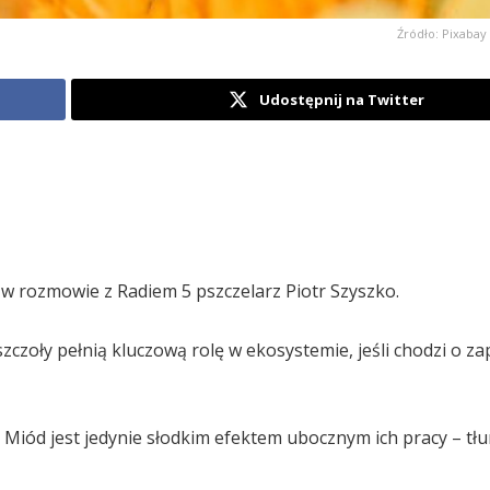
Źródło: Pixabay 
Udostępnij na Twitter
ł w rozmowie z Radiem 5 pszczelarz Piotr Szyszko.
zczoły pełnią kluczową rolę w ekosystemie, jeśli chodzi o za
. Miód jest jedynie słodkim efektem ubocznym ich pracy – tł