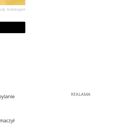
zdj. ilustracyjne
REKLAMA
pylanie
umaczył