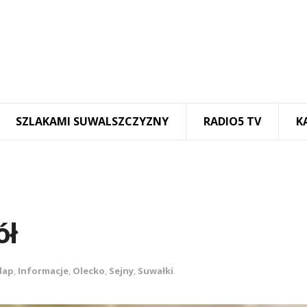
SZLAKAMI SUWALSZCZYZNY
RADIO5 TV
K
ół
dap
,
Informacje
,
Olecko
,
Sejny
,
Suwałki