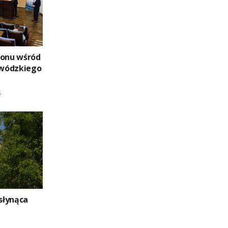
ionu wśród
wódzkiego
5
słynąca