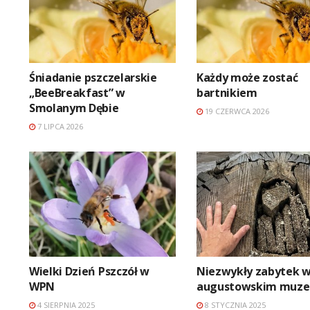
Śniadanie pszczelarskie
Każdy może zostać
„BeeBreakfast” w
bartnikiem
Smolanym Dębie
19 CZERWCA 2026
7 LIPCA 2026
Wielki Dzień Pszczół w
Niezwykły zabytek 
WPN
augustowskim muz
4 SIERPNIA 2025
8 STYCZNIA 2025