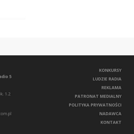
KONKURSY
dio 5
LUDZIE RADIA
REKLAMA
k. 1.2
PATRONAT MEDIALNY
POLITYKA PRYWATNOŚCI
com.pl
NADAWCA
KONTAKT