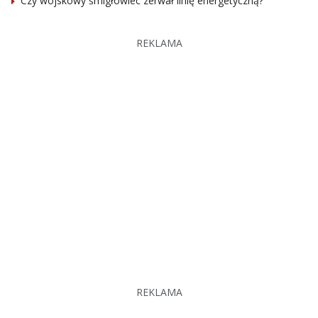
Czy wojskowy śmigłowiec zerwał linię energetyczną?
REKLAMA
REKLAMA