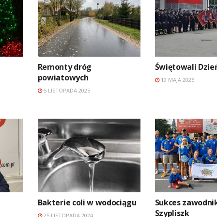
Remonty dróg
Świętowali Dzie
powiatowych
19 MAJA 2025
5 LISTOPADA 2025
Bakterie coli w wodociągu
Sukces zawodni
Szypliszk
25 LISTOPADA 2024