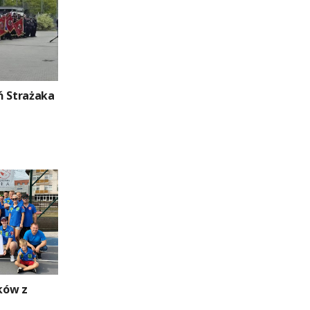
ń Strażaka
ków z