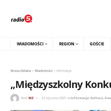
WIADOMOŚCI
REGION
GOŚCIE
Strona Główna
Wiadomości
Informacje
„Międzyszkolny Konku
Red.
MZ
22 stycznia 2025
w
Informacje
,
Kultura
,
Suw