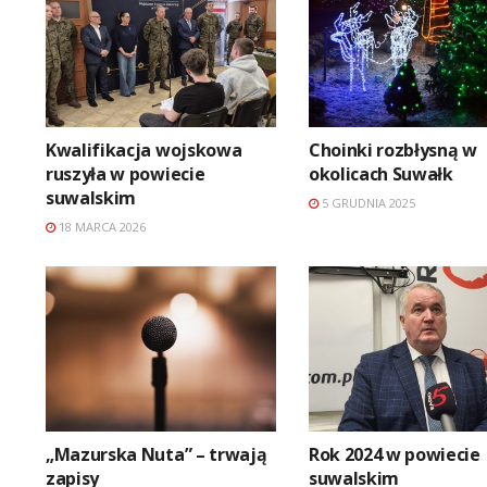
Kwalifikacja wojskowa
Choinki rozbłysną w
ruszyła w powiecie
okolicach Suwałk
suwalskim
5 GRUDNIA 2025
18 MARCA 2026
„Mazurska Nuta” – trwają
Rok 2024 w powiecie
zapisy
suwalskim