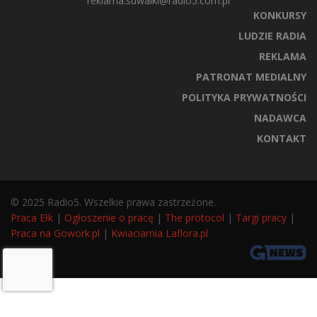
reklama.suwalki@radio5.com.pl
KONKURSY
LUDZIE RADIA
REKLAMA
PATRONAT MEDIALNY
POLITYKA PRYWATNOŚCI
NADAWCA
KONTAKT
© 2025 Radio5. Wszelkie prawa zastrzeżone.
Praca Ełk
|
Ogłoszenie o pracę
|
The protocol
|
Targi pracy
|
Praca na Gowork.pl
|
Kwiaciarnia Laflora.pl