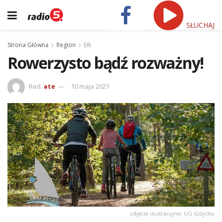
SŁUCHAJ
Strona Główna
Region
Ełk
Rowerzysto bądź rozważny!
Red.
ate
10 maja 2021
zdjęcie ilustracyjne, UG Giżycko