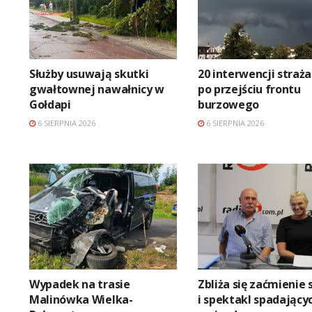
Służby usuwają skutki
20 interwencji straż
gwałtownej nawałnicy w
po przejściu frontu
Gołdapi
burzowego
6 SIERPNIA 2026
6 SIERPNIA 2026
Wypadek na trasie
Zbliża się zaćmienie 
Malinówka Wielka-
i spektakl spadający