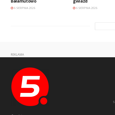
Bałamutowo
gwiazd
6 SIERPNIA 2026
6 SIERPNIA 2026
REKLAMA
s