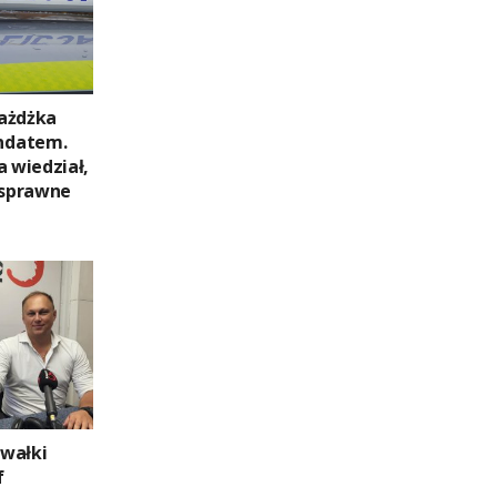
ażdżka
ndatem.
a wiedział,
 sprawne
wałki
f