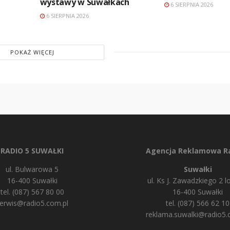
wystawy w Suwałkach
6 SIERPNIA 2026
6 SIERPNIA 2026
POKAŻ WIĘCEJ
RADIO 5 SUWAŁKI
Agencja Reklamowa Ra
ul. Bulwarowa 5
Suwałki
16-400 Suwałki
ul. Ks J. Zawadzkiego 2 lo
tel. (087) 567 80 00
16-400 Suwałki
erwis@radio5.com.pl
tel. (087) 566 62 10
reklama.suwalki@radio5.