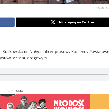
(Radio 5, 
Udostępnij na Twitter
a Kulikowska de Nałęcz, oficer prasowy Komendy Powiatowej 
rzystów w ruchu drogowym.
REKLAMA