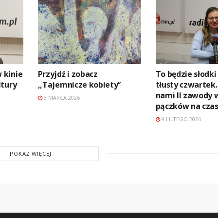
 kinie
Przyjdź i zobacz
To będzie słodk
ltury
,,Tajemnicze kobiety’’
tłusty czwartek.
nami II zawody 
3 MARCA 2026
pączków na cza
9 LUTEGO 2026
POKAŻ WIĘCEJ