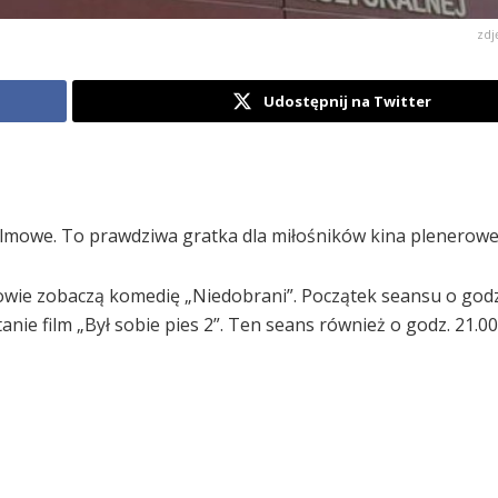
zdj
Udostępnij na Twitter
ilmowe. To prawdziwa gratka dla miłośników kina plenerow
owie zobaczą komedię „Niedobrani”. Początek seansu o godz
anie film „Był sobie pies 2”. Ten seans również o godz. 21.00