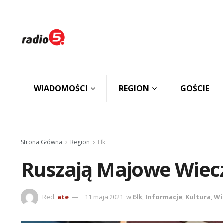
WIADOMOŚCI
REGION
GOŚCIE
Strona Główna
Region
Ełk
Ruszają Majowe Wiec
Red.
ate
11 maja 2021
w
Ełk
,
Informacje
,
Kultura
,
Wi