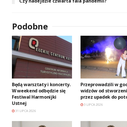
Czy nadejdzie czwarta fala pandemii?
Podobne
Będą warsztaty i koncerty.
Przeprowadzili w go
W weekend odbędzie się
widzów od stworzen
Festiwal Harmonijki
przez upadek do pot
Ustnej
3 LIPCA 2026
31 LIPCA 2026