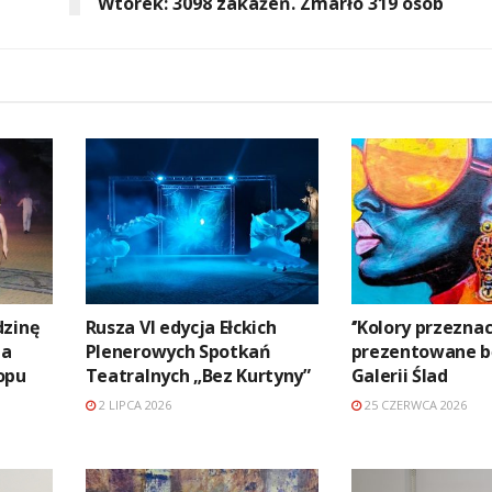
Wtorek: 3098 zakażeń. Zmarło 319 osób
dzinę
Rusza VI edycja Ełckich
‘’Kolory przeznac
ia
Plenerowych Spotkań
prezentowane b
opu
Teatralnych „Bez Kurtyny”
Galerii Ślad
2 LIPCA 2026
25 CZERWCA 2026