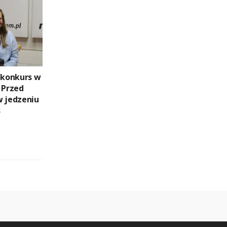
i konkurs w
 Przed
w jedzeniu
s