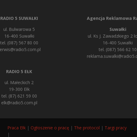
RADIO 5 SUWAŁKI
Agencja Reklamowa Ra
ul. Bulwarowa 5
Suwałki
16-400 Suwałki
ul. Ks J. Zawadzkiego 2 lo
tel. (087) 567 80 00
16-400 Suwałki
erwis@radio5.com.pl
tel. (087) 566 62 10
reklama.suwalki@radio5.
RADIO 5 EŁK
ul. Małeckich 2
19-300 Ełk
tel. (87) 621 59 00
elk@radio5.com.pl
Praca Ełk
|
Ogłoszenie o pracę
|
The protocol
|
Targi pracy
|