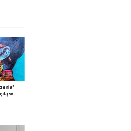
zenia’’
ędą w