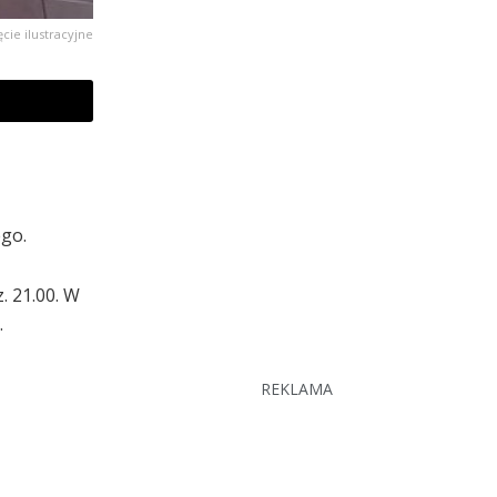
ęcie ilustracyjne
ego.
. 21.00. W
.
REKLAMA