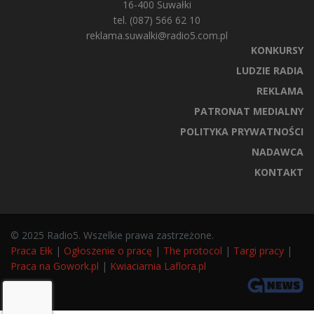
16-400 Suwałki
tel. (087) 566 62 10
reklama.suwalki@radio5.com.pl
KONKURSY
LUDZIE RADIA
REKLAMA
PATRONAT MEDIALNY
POLITYKA PRYWATNOŚCI
NADAWCA
KONTAKT
© 2025 Radio5. Wszelkie prawa zastrzeżone.
Praca Ełk
|
Ogłoszenie o pracę
|
The protocol
|
Targi pracy
|
Praca na Gowork.pl
|
Kwiaciarnia Laflora.pl