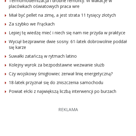
Termomodernizacja i drobne remonty. W wakacje w
placówkach oświatowych praca wre
Miał być pellet na zimę, a jest strata 11 tysięcy złotych
Za szybko we Frąckach
Lepiej tę wiedzę mieć i niech się nam nie przyda w praktyce
Wyciął bezprawnie dwie sosny. 61-latek dobrowolnie poddał
się karze
Suwałki zatańczą w rytmach latino
Kolejny wyrok za bezpodstawne wezwanie służb
Czy wojskowy śmigłowiec zerwał linię energetyczną?
18-latek przyznał się do zniszczenia samochodu
Powiat ełcki z największą liczbą interwencji po burzach
REKLAMA