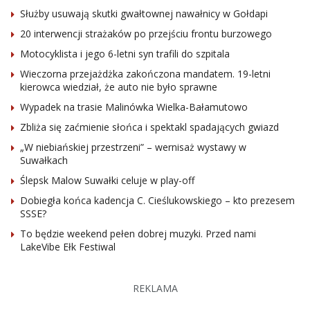
Służby usuwają skutki gwałtownej nawałnicy w Gołdapi
20 interwencji strażaków po przejściu frontu burzowego
Motocyklista i jego 6-letni syn trafili do szpitala
Wieczorna przejażdżka zakończona mandatem. 19-letni
kierowca wiedział, że auto nie było sprawne
Wypadek na trasie Malinówka Wielka-Bałamutowo
Zbliża się zaćmienie słońca i spektakl spadających gwiazd
„W niebiańskiej przestrzeni” – wernisaż wystawy w
Suwałkach
Ślepsk Malow Suwałki celuje w play-off
Dobiegła końca kadencja C. Cieślukowskiego – kto prezesem
SSSE?
To będzie weekend pełen dobrej muzyki. Przed nami
LakeVibe Ełk Festiwal
REKLAMA