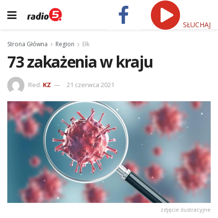
SŁUCHAJ
Strona Główna
Region
Ełk
73 zakażenia w kraju
Red.
KZ
21 czerwca 2021
zdjęcie ilustracyjne