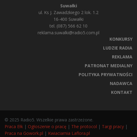
Suwałki
ul. Ks J. Zawadzkiego 2 lok. 1.2
16-400 Suwałki
tel. (087) 566 62 10
reklama.suwalki@radio5.com.pl
KONKURSY
LUDZIE RADIA
REKLAMA
PATRONAT MEDIALNY
POLITYKA PRYWATNOŚCI
NADAWCA
KONTAKT
© 2025 Radio5. Wszelkie prawa zastrzeżone.
Praca Ełk
|
Ogłoszenie o pracę
|
The protocol
|
Targi pracy
|
Praca na Gowork.pl
|
Kwiaciarnia Laflora.pl