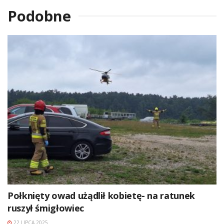
Podobne
Połknięty owad użądlił kobietę- na ratunek
ruszył śmigłowiec
22 LIPCA 2025