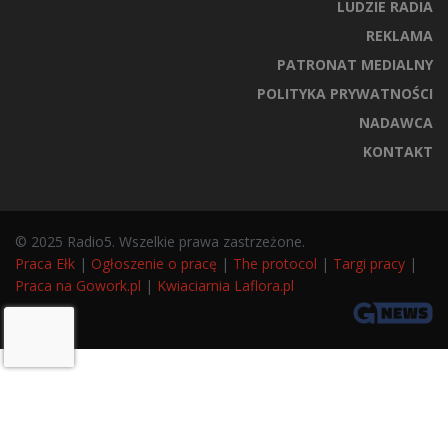
LUDZIE RADIA
REKLAMA
PATRONAT MEDIALNY
POLITYKA PRYWATNOŚCI
NADAWCA
KONTAKT
© 2025 Radio5. Wszelkie prawa zastrzeżone.
Praca Ełk
|
Ogłoszenie o pracę
|
The protocol
|
Targi pracy
|
Praca na Gowork.pl
|
Kwiaciarnia Laflora.pl