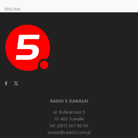
REKLAMA
RADIO 5 SUWAŁKI
ul. Bulwarowa 5
16-400 Suwałki
tel. (087) 567 80 00
serwis@radio5.com.pl