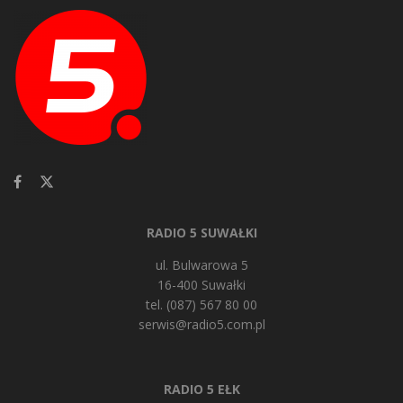
RADIO 5 SUWAŁKI
ul. Bulwarowa 5
16-400 Suwałki
tel. (087) 567 80 00
serwis@radio5.com.pl
RADIO 5 EŁK