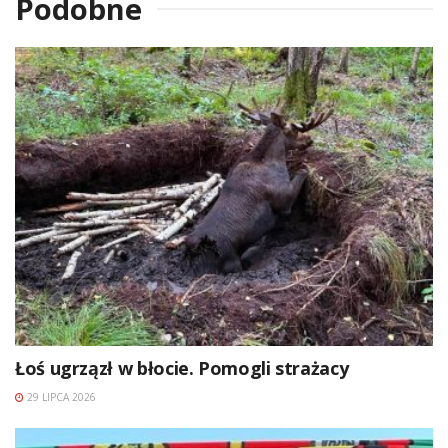
Podobne
Łoś ugrzązł w błocie. Pomogli strażacy
29 LIPCA 2026