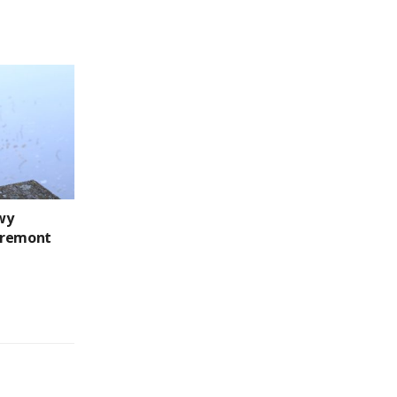
wy
 remont