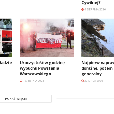
Cywilnej?
4 SIERPNIA 2026
ładzie
Uroczystość w godzinę
Najpierw napra
wybuchu Powstania
doraźne, potem
Warszawskiego
generalny
1 SIERPNIA 2026
30 LIPCA 2026
POKAŻ WIĘCEJ