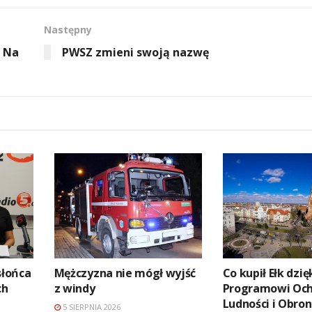
Następny
. Na
PWSZ zmieni swoją nazwę
słońca
Mężczyzna nie mógł wyjść
Co kupił Ełk dzię
ch
z windy
Programowi Oc
Ludności i Obro
5 SIERPNIA 2026