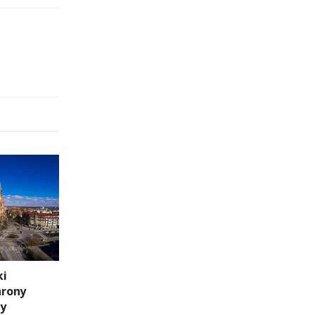
ki
hrony
ny