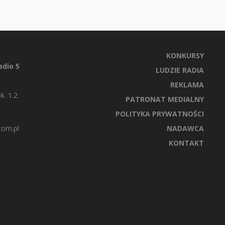
KONKURSY
dio 5
LUDZIE RADIA
REKLAMA
k. 1.2
PATRONAT MEDIALNY
POLITYKA PRYWATNOŚCI
com.pl
NADAWCA
KONTAKT