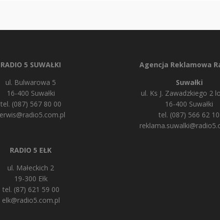
RADIO 5 SUWAŁKI
Agencja Reklamowa Ra
ul. Bulwarowa 5
Suwałki
16-400 Suwałki
ul. Ks J. Zawadzkiego 2 lo
tel. (087) 567 80 00
16-400 Suwałki
erwis@radio5.com.pl
tel. (087) 566 62 10
reklama.suwalki@radio5.
RADIO 5 EŁK
ul. Małeckich 2
19-300 Ełk
tel. (87) 621 59 00
elk@radio5.com.pl