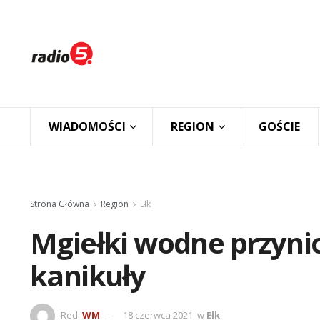
WIADOMOŚCI
REGION
GOŚCIE
Strona Główna
Region
Ełk
Mgiełki wodne przynio
kanikuły
Red.
WM
18 czerwca 2021
w
Ełk