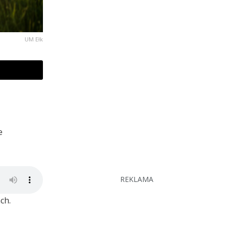
UM Ełk
e
REKLAMA
ch.