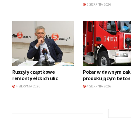
6 SIERPNIA 2026
Ruszyły cząstkowe
Pożar w dawnym zak
remonty ełckich ulic
produkującym beton
4 SIERPNIA 2026
4 SIERPNIA 2026