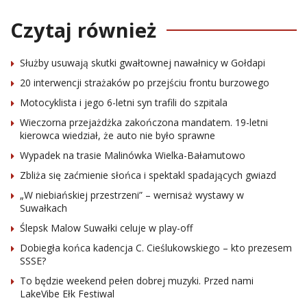
Czytaj również
Służby usuwają skutki gwałtownej nawałnicy w Gołdapi
20 interwencji strażaków po przejściu frontu burzowego
Motocyklista i jego 6-letni syn trafili do szpitala
Wieczorna przejażdżka zakończona mandatem. 19-letni
kierowca wiedział, że auto nie było sprawne
Wypadek na trasie Malinówka Wielka-Bałamutowo
Zbliża się zaćmienie słońca i spektakl spadających gwiazd
„W niebiańskiej przestrzeni” – wernisaż wystawy w
Suwałkach
Ślepsk Malow Suwałki celuje w play-off
Dobiegła końca kadencja C. Cieślukowskiego – kto prezesem
SSSE?
To będzie weekend pełen dobrej muzyki. Przed nami
LakeVibe Ełk Festiwal