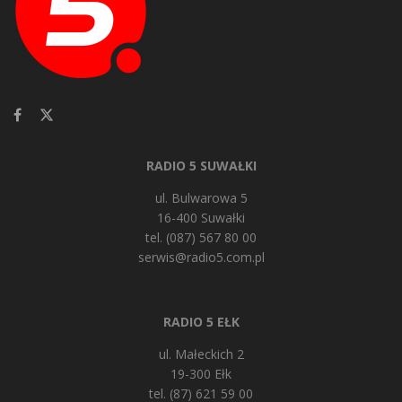
RADIO 5 SUWAŁKI
ul. Bulwarowa 5
16-400 Suwałki
tel. (087) 567 80 00
serwis@radio5.com.pl
RADIO 5 EŁK
ul. Małeckich 2
19-300 Ełk
tel. (87) 621 59 00