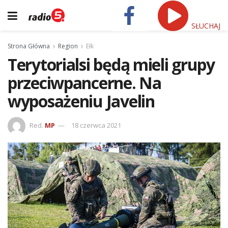
SŁUCHAJ
Strona Główna
Region
Ełk
Terytorialsi będą mieli grupy
przeciwpancerne. Na
wyposażeniu Javelin
Red.
MP
18 czerwca 2021