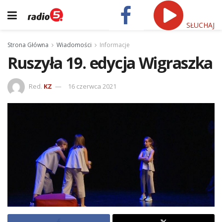
SŁUCHAJ
Strona Główna
Wiadomości
Informacje
Ruszyła 19. edycja Wigraszka
Red.
KZ
16 czerwca 2021