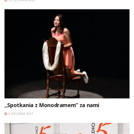
,,Spotkania z Monodramem” za nami
4 GRUDNIA 2021