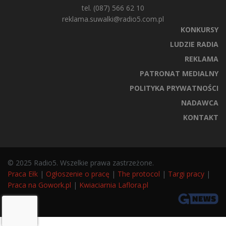
tel. (087) 566 62 10
reklama.suwalki@radio5.com.pl
KONKURSY
LUDZIE RADIA
REKLAMA
PATRONAT MEDIALNY
POLITYKA PRYWATNOŚCI
NADAWCA
KONTAKT
© 2025 Radio5. Wszelkie prawa zastrzeżone.
Praca Ełk
|
Ogłoszenie o pracę
|
The protocol
|
Targi pracy
|
Praca na Gowork.pl
|
Kwiaciarnia Laflora.pl