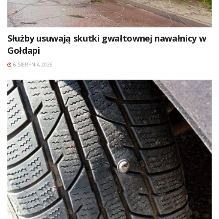
Służby usuwają skutki gwałtownej nawałnicy w
Gołdapi
6 SIERPNIA 2026