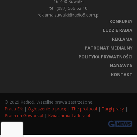
16-400 Suwałki
tel. (087) 566 62 10
reklama.suwalki@radio5.com.pl
KONKURSY
LUDZIE RADIA
REKLAMA
PATRONAT MEDIALNY
POLITYKA PRYWATNOŚCI
NADAWCA
KONTAKT
© 2025 Radio5. Wszelkie prawa zastrzeżone.
Praca Ełk
|
Ogłoszenie o pracę
|
The protocol
|
Targi pracy
|
Praca na Gowork.pl
|
Kwiaciarnia Laflora.pl