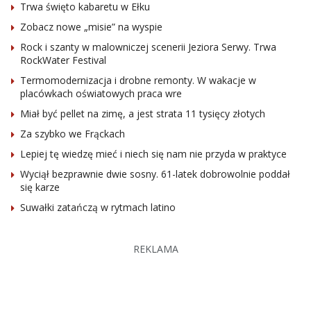
Trwa święto kabaretu w Ełku
Zobacz nowe „misie” na wyspie
Rock i szanty w malowniczej scenerii Jeziora Serwy. Trwa
RockWater Festival
Termomodernizacja i drobne remonty. W wakacje w
placówkach oświatowych praca wre
Miał być pellet na zimę, a jest strata 11 tysięcy złotych
Za szybko we Frąckach
Lepiej tę wiedzę mieć i niech się nam nie przyda w praktyce
Wyciął bezprawnie dwie sosny. 61-latek dobrowolnie poddał
się karze
Suwałki zatańczą w rytmach latino
REKLAMA