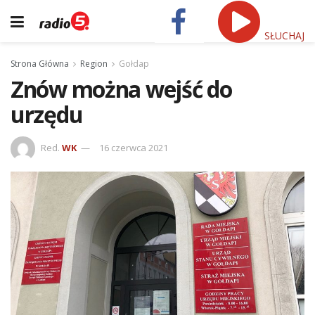
SŁUCHAJ
Strona Główna
Region
Gołdap
Znów można wejść do
urzędu
Red.
WK
16 czerwca 2021