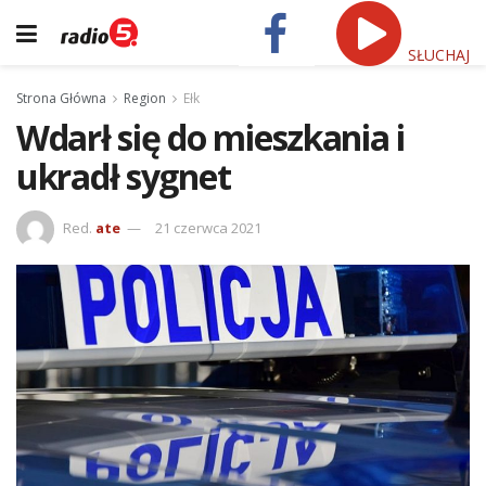
SŁUCHAJ
Strona Główna
Region
Ełk
Wdarł się do mieszkania i
ukradł sygnet
Red.
ate
21 czerwca 2021