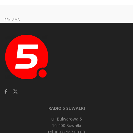
REKLAMA
RADIO 5 SUWAŁKI
ul. Bulwarowa 5
16-400 Suwałki
tel. (087) 567 80 00