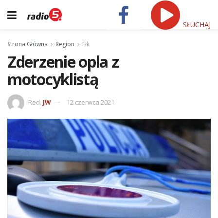
SŁUCHAJ
Strona Główna
Region
Ełk
Zderzenie opla z
motocyklistą
Red.
JW
12 czerwca 2021