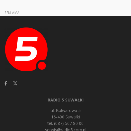
REKLAMA
RADIO 5 SUWAŁKI
ul. Bulwarowa 5
16-400 Suwałki
tel. (087) 567 80 00
serwis@radio5.com.pl