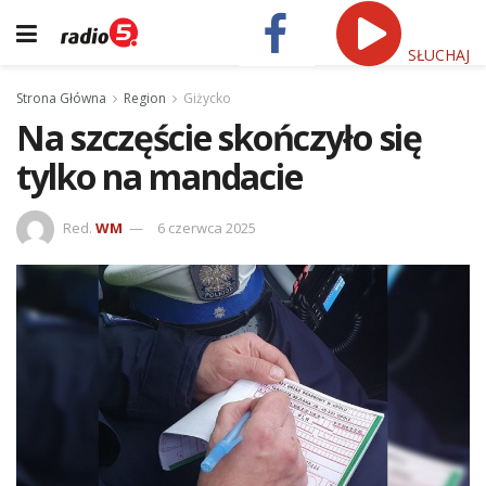
SŁUCHAJ
Strona Główna
Region
Giżycko
Na szczęście skończyło się
tylko na mandacie
Red.
WM
6 czerwca 2025