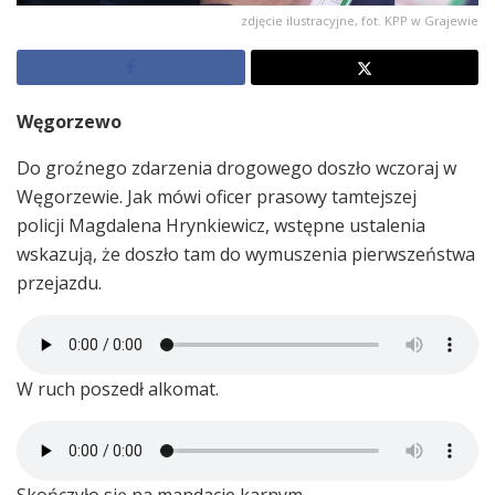
zdjęcie ilustracyjne, fot. KPP w Grajewie
Węgorzewo
Do groźnego zdarzenia drogowego doszło wczoraj w
Węgorzewie. Jak mówi oficer prasowy tamtejszej
policji Magdalena Hrynkiewicz, wstępne ustalenia
wskazują, że doszło tam do wymuszenia pierwszeństwa
przejazdu.
W ruch poszedł alkomat.
Skończyło się na mandacie karnym.