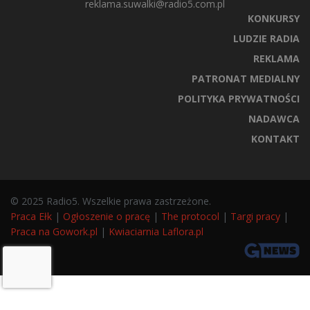
reklama.suwalki@radio5.com.pl
KONKURSY
LUDZIE RADIA
REKLAMA
PATRONAT MEDIALNY
POLITYKA PRYWATNOŚCI
NADAWCA
KONTAKT
© 2025 Radio5. Wszelkie prawa zastrzeżone.
Praca Ełk
|
Ogłoszenie o pracę
|
The protocol
|
Targi pracy
|
Praca na Gowork.pl
|
Kwiaciarnia Laflora.pl