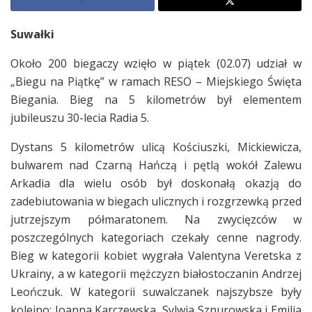
Suwałki
Około 200 biegaczy wzięło w piątek (02.07) udział w
„Biegu na Piątkę” w ramach RESO – Miejskiego Święta
Biegania. Bieg na 5 kilometrów był elementem
jubileuszu 30-lecia Radia 5.
Dystans 5 kilometrów ulicą Kościuszki, Mickiewicza,
bulwarem nad Czarną Hańczą i pętlą wokół Zalewu
Arkadia dla wielu osób był doskonałą okazją do
zadebiutowania w biegach ulicznych i rozgrzewką przed
jutrzejszym półmaratonem. Na zwycięzców w
poszczególnych kategoriach czekały cenne nagrody.
Bieg w kategorii kobiet wygrała Valentyna Veretska z
Ukrainy, a w kategorii mężczyzn białostoczanin Andrzej
Leończuk. W kategorii suwalczanek najszybsze były
kolejno: Joanna Karczewska, Sylwia Sznurowska i Emilia