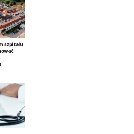
m szpitalu
onować
e