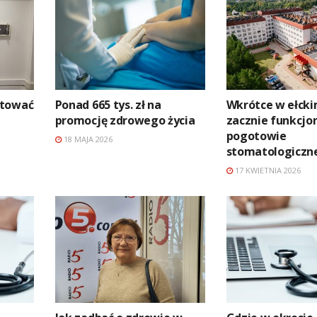
atować
Ponad 665 tys. zł na
Wkrótce w ełcki
promocję zdrowego życia
zacznie funkcj
pogotowie
18 MAJA 2026
stomatologiczn
17 KWIETNIA 2026