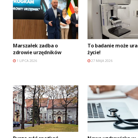
Marszałek zadba o
To badanie może ur
zdrowie urzędników
życie!
1 LIPCA 2026
27 MAJA 2026