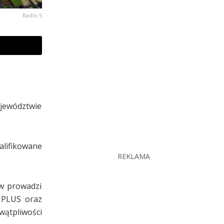
Radio 5
ojewództwie
alifikowane
REKLAMA
w prowadzi
 PLUS oraz
wątpliwości