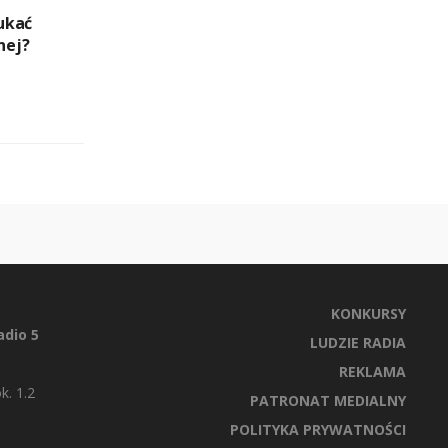
ukać
nej?
KONKURSY
dio 5
LUDZIE RADIA
REKLAMA
k. 1.2
PATRONAT MEDIALNY
POLITYKA PRYWATNOŚCI