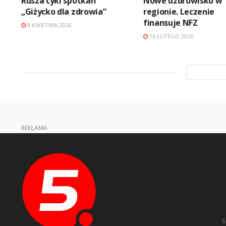
Rusza cykl spotkań
Nowe uzdrowisko w
„Giżycko dla zdrowia”
regionie. Leczenie
finansuje NFZ
8 KWIETNIA 2026
16 LUTEGO 2026
REKLAMA
s