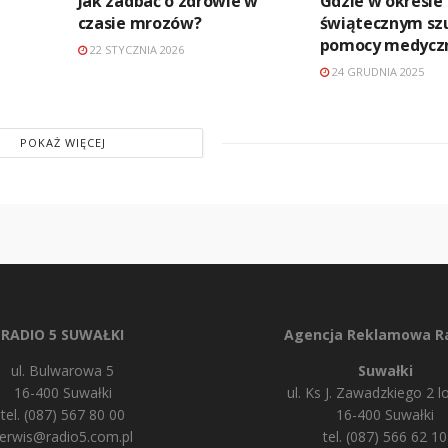
Jak zadbać o zdrowie w
Gdzie w okresie
czasie mrozów?
świątecznym sz
pomocy medycz
22 STYCZNIA 2026
24 GRUDNIA 2025
POKAŻ WIĘCEJ
RADIO 5 SUWAŁKI
Agencja Reklamowa Ra
ul. Bulwarowa 5
Suwałki
16-400 Suwałki
ul. Ks J. Zawadzkiego 2 lo
tel. (087) 567 80 00
16-400 Suwałki
erwis@radio5.com.pl
tel. (087) 566 62 10