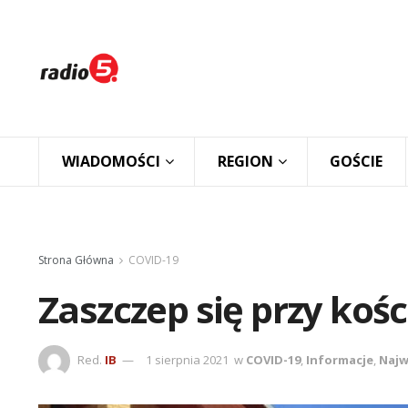
WIADOMOŚCI
REGION
GOŚCIE
Strona Główna
COVID-19
Zaszczep się przy kośc
Red.
IB
1 sierpnia 2021
w
COVID-19
,
Informacje
,
Najw