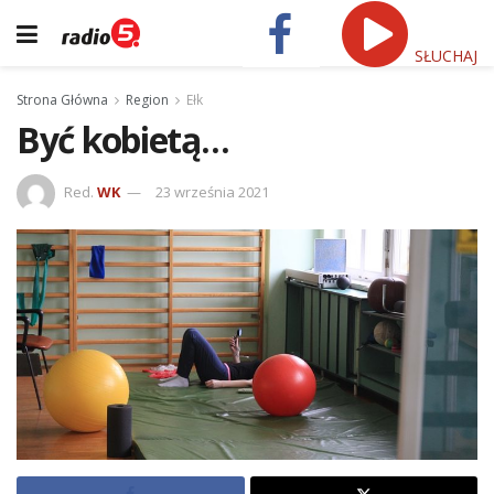
SŁUCHAJ
Strona Główna
Region
Ełk
Być kobietą…
Red.
WK
23 września 2021