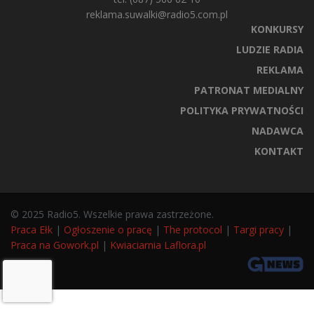
reklama.suwalki@radio5.com.pl
KONKURSY
LUDZIE RADIA
REKLAMA
PATRONAT MEDIALNY
POLITYKA PRYWATNOŚCI
NADAWCA
KONTAKT
© 2025 Radio5. Wszelkie prawa zastrzeżone.
Praca Ełk
|
Ogłoszenie o pracę
|
The protocol
|
Targi pracy
|
Praca na Gowork.pl
|
Kwiaciarnia Laflora.pl