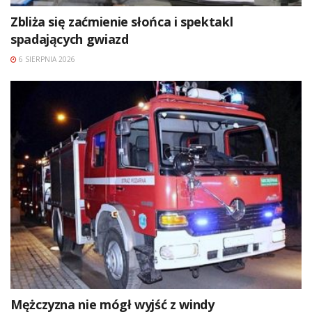
Zbliża się zaćmienie słońca i spektakl
spadających gwiazd
6 SIERPNIA 2026
Mężczyzna nie mógł wyjść z windy