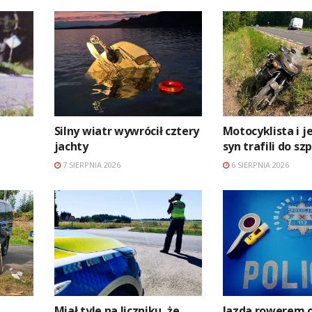
Silny wiatr wywrócił cztery
Motocyklista i j
jachty
syn trafili do sz
7 SIERPNIA 2026
6 SIERPNIA 2026
Miał tyle na liczniku, że
Jazda rowerem o