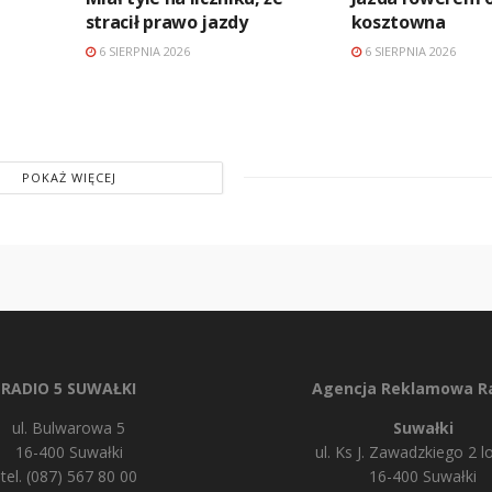
stracił prawo jazdy
kosztowna
6 SIERPNIA 2026
6 SIERPNIA 2026
POKAŻ WIĘCEJ
RADIO 5 SUWAŁKI
Agencja Reklamowa Ra
ul. Bulwarowa 5
Suwałki
16-400 Suwałki
ul. Ks J. Zawadzkiego 2 lo
tel. (087) 567 80 00
16-400 Suwałki