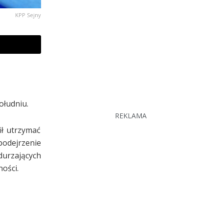
KPP Sejny
ołudniu.
REKLAMA
ił utrzymać
podejrzenie
durzających
ości.