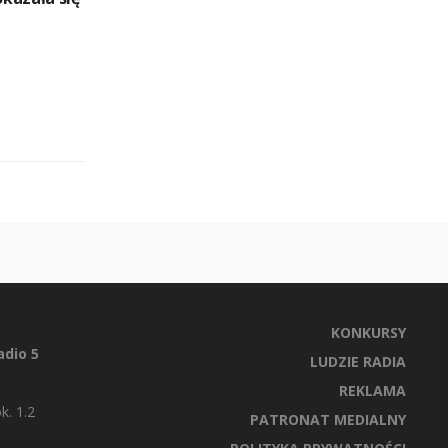
KONKURSY
dio 5
LUDZIE RADIA
REKLAMA
k. 1.2
PATRONAT MEDIALNY