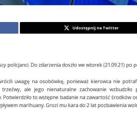
Udostępnij na Twitter
 policjanci. Do zdarzenia doszło we wtorek (21.09.21) po p
wrócili uwagę na osobówkę, ponieważ kierowca nie potraf
ł trzeźwy, ale jego nienaturalne zachowanie wzbudziło 
Potwierdziło to wstępne badanie na zawartość środków o
wpływem marihuany. Grozi mu kara do 2 lat pozbawienia woln