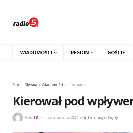
WIADOMOŚCI
REGION
GOŚCIE
Strona Główna
Wiadomości
Informacje
Kierował pod wpływ
Red.
IB
23 września 2021
w
Informacje
,
Sejny