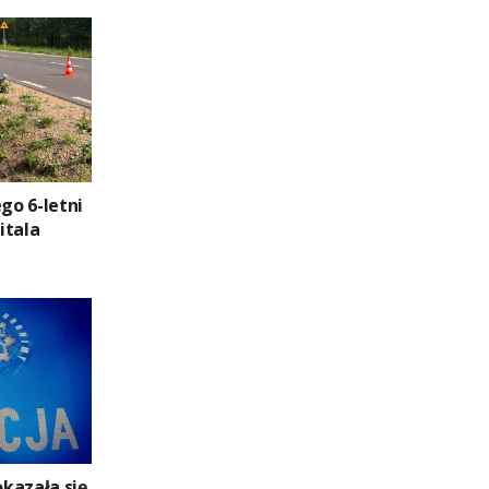
ego 6-letni
pitala
kazała się