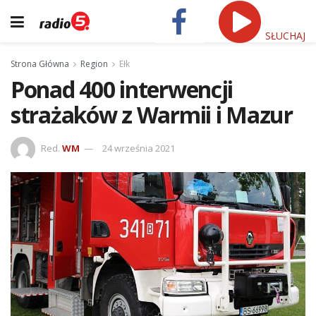
SŁUCHAJ
Strona Główna
Region
Ełk
Ponad 400 interwencji
strażaków z Warmii i Mazur
Red.
WM
24 września 2021