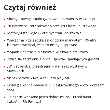
Czytaj również
Służby usuwają skutki gwałtownej nawałnicy w Gołdapi
20 interwencji strażaków po przejściu frontu burzowego
Motocyklista i jego 6-letni syn trafili do szpitala
Wieczorna przejażdżka zakończona mandatem. 19-letni
kierowca wiedział, że auto nie było sprawne
Wypadek na trasie Malinówka Wielka-Bałamutowo
Zbliża się zaćmienie słońca i spektakl spadających gwiazd
„W niebiańskiej przestrzeni” – wernisaż wystawy w
Suwałkach
Ślepsk Malow Suwałki celuje w play-off
Dobiegła końca kadencja C. Cieślukowskiego – kto prezesem
SSSE?
To będzie weekend pełen dobrej muzyki. Przed nami
LakeVibe Ełk Festiwal