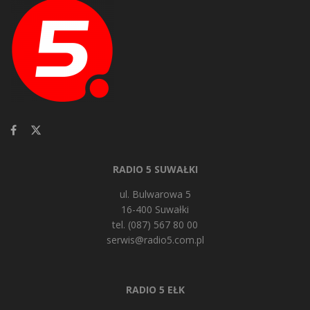
RADIO 5 SUWAŁKI
ul. Bulwarowa 5
16-400 Suwałki
tel. (087) 567 80 00
serwis@radio5.com.pl
RADIO 5 EŁK