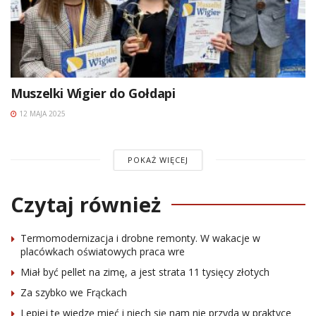
Muszelki Wigier do Gołdapi
12 MAJA 2025
POKAŻ WIĘCEJ
Czytaj również
Termomodernizacja i drobne remonty. W wakacje w
placówkach oświatowych praca wre
Miał być pellet na zimę, a jest strata 11 tysięcy złotych
Za szybko we Frąckach
Lepiej tę wiedzę mieć i niech się nam nie przyda w praktyce