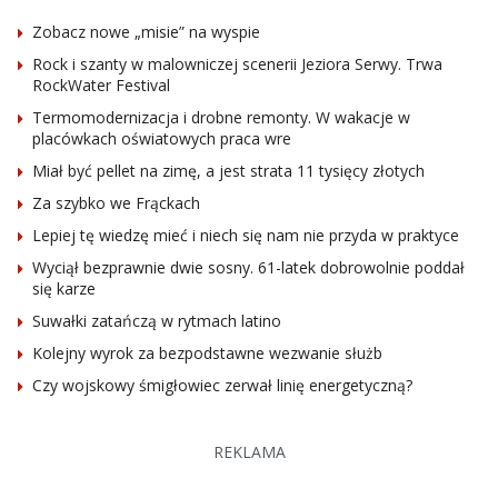
Zobacz nowe „misie” na wyspie
Rock i szanty w malowniczej scenerii Jeziora Serwy. Trwa
RockWater Festival
Termomodernizacja i drobne remonty. W wakacje w
placówkach oświatowych praca wre
Miał być pellet na zimę, a jest strata 11 tysięcy złotych
Za szybko we Frąckach
Lepiej tę wiedzę mieć i niech się nam nie przyda w praktyce
Wyciął bezprawnie dwie sosny. 61-latek dobrowolnie poddał
się karze
Suwałki zatańczą w rytmach latino
Kolejny wyrok za bezpodstawne wezwanie służb
Czy wojskowy śmigłowiec zerwał linię energetyczną?
REKLAMA