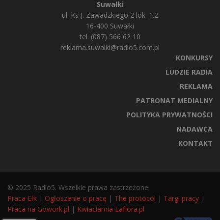
Suwałki
ul. Ks J. Zawadzkiego 2 lok. 1.2
16-400 Suwałki
tel. (087) 566 62 10
reklama.suwalki@radio5.com.pl
KONKURSY
LUDZIE RADIA
REKLAMA
PATRONAT MEDIALNY
POLITYKA PRYWATNOŚCI
NADAWCA
KONTAKT
© 2025 Radio5. Wszelkie prawa zastrzeżone.
Praca Ełk
|
Ogłoszenie o pracę
|
The protocol
|
Targi pracy
|
Praca na Gowork.pl
|
Kwiaciarnia Laflora.pl