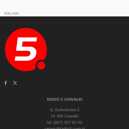
REKLAMA
RADIO 5 SUWAŁKI
ul. Bulwarowa 5
16-400 Suwałki
tel. (087) 567 80 00
serwis@radio5.com.pl