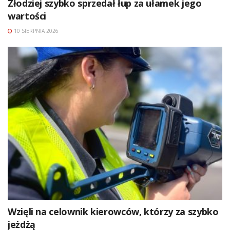
Złodziej szybko sprzedał łup za ułamek jego
wartości
10 SIERPNIA 2026
Wzięli na celownik kierowców, którzy za szybko
jeżdżą