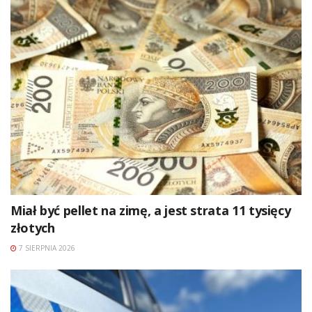
Miał być pellet na zimę, a jest strata 11 tysięcy
złotych
7 SIERPNIA 2026