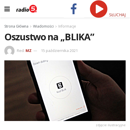
SŁUCHAJ
Strona Główna
Wiadomości
Informacje
Oszustwo na ,,BLIKA”
Red.
MZ
15 października 2021
zdjęcie ilustracyjne