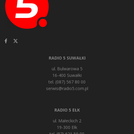
RADIO 5 SUWAŁKI
ul. Bulwarowa 5
16-400 Suwałki
tel. (087) 567 80 00
serwis@radio5.com.pl
RADIO 5 EŁK
ul. Małeckich 2
19-300 Ełk
tel. (87) 621 59 00